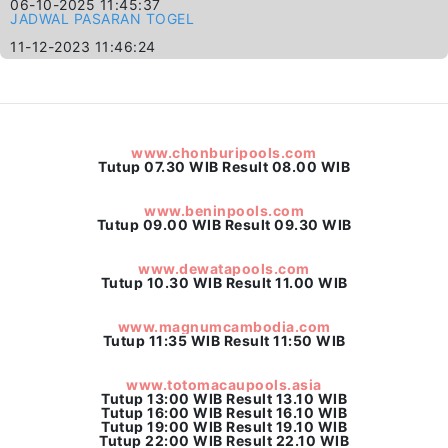
06-10-2025 11:45:37
JADWAL PASARAN TOGEL
11-12-2023 11:46:24
LATEST
NEWS
JADWAL PASARAN TOGEL
CHONBURIPOOLS
www.chonburipools.com
Tutup 07.30 WIB Result 08.00 WIB
BENINPOOLS
www.beninpools.com
Tutup 09.00 WIB Result 09.30 WIB
DEWATAPOOLS
www.dewatapools.com
Tutup 10.30 WIB Result 11.00 WIB
CAMBODIAPOOLS
www.magnumcambodia.com
Tutup 11:35 WIB Result 11:50 WIB
TOTO MACAU POOLS
www.totomacaupools.asia
Tutup 13:00 WIB Result 13.10 WIB
Tutup 16:00 WIB Result 16.10 WIB
Tutup 19:00 WIB Result 19.10 WIB
Tutup 22:00 WIB Result 22.10 WIB