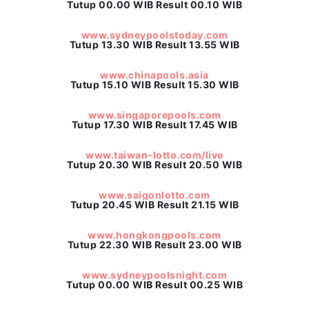
Tutup 00.00 WIB Result 00.10 WIB
SYDNEY POOLS
www.sydneypoolstoday.com
Tutup 13.30 WIB Result 13.55 WIB
CHINA POOLS
www.chinapools.asia
Tutup 15.10 WIB Result 15.30 WIB
SINGAPORE POOLS
www.singaporepools.com
Tutup 17.30 WIB Result 17.45 WIB
TAIWAN POOLS
www.taiwan-lotto.com/live
Tutup 20.30 WIB Result 20.50 WIB
SAIGON LOTTO
www.saigonlotto.com
Tutup 20.45 WIB Result 21.15 WIB
HONGKONG POOLS
www.hongkongpools.com
Tutup 22.30 WIB Result 23.00 WIB
SYDNEYNIGHT POOLS
www.sydneypoolsnight.com
Tutup 00.00 WIB Result 00.25 WIB
WATFORD POOLS