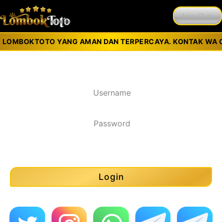
Live Chat
 LOMBOKTOTO YANG AMAN DAN TERPERCAYA. KONTAK WA CS 
Silahkan login untuk mulai bermain
Show Password
Lite Mode
Lupa password?
Login