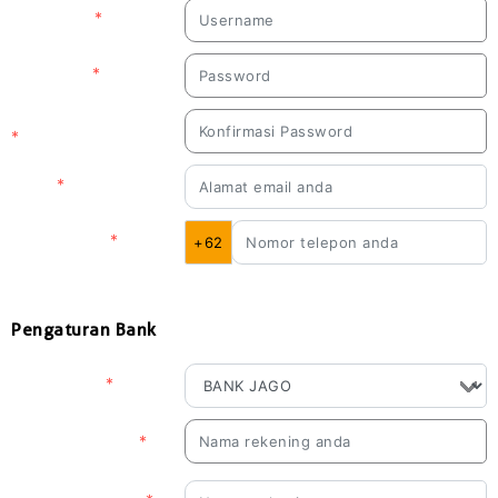
Username
*
Password
*
Konfirmasi Password
*
Email
*
No. Telp/HP
*
+62
Referral
-
Pengaturan Bank
Nama Bank
*
Nama Rekening
*